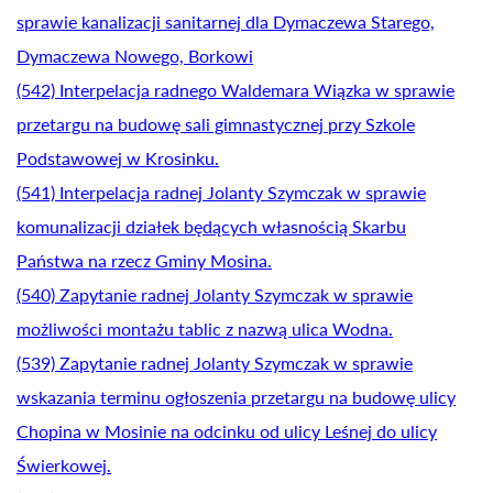
sprawie kanalizacji sanitarnej dla Dymaczewa Starego,
Dymaczewa Nowego, Borkowi
(542) Interpelacja radnego Waldemara Wiązka w sprawie
przetargu na budowę sali gimnastycznej przy Szkole
Podstawowej w Krosinku.
(541) Interpelacja radnej Jolanty Szymczak w sprawie
komunalizacji działek będących własnością Skarbu
Państwa na rzecz Gminy Mosina.
(540) Zapytanie radnej Jolanty Szymczak w sprawie
możliwości montażu tablic z nazwą ulica Wodna.
(539) Zapytanie radnej Jolanty Szymczak w sprawie
wskazania terminu ogłoszenia przetargu na budowę ulicy
Chopina w Mosinie na odcinku od ulicy Leśnej do ulicy
Świerkowej.