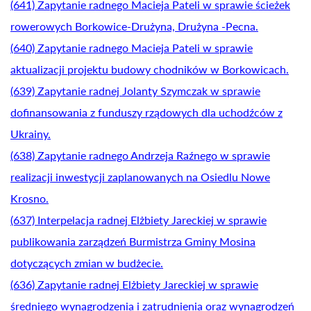
(641) Zapytanie radnego Macieja Pateli w sprawie ścieżek
rowerowych Borkowice-Drużyna, Drużyna -Pecna.
(640) Zapytanie radnego Macieja Pateli w sprawie
aktualizacji projektu budowy chodników w Borkowicach.
(639) Zapytanie radnej Jolanty Szymczak w sprawie
dofinansowania z funduszy rządowych dla uchodźców z
Ukrainy.
(638) Zapytanie radnego Andrzeja Raźnego w sprawie
realizacji inwestycji zaplanowanych na Osiedlu Nowe
Krosno.
(637) Interpelacja radnej Elżbiety Jareckiej w sprawie
publikowania zarządzeń Burmistrza Gminy Mosina
dotyczących zmian w budżecie.
(636) Zapytanie radnej Elżbiety Jareckiej w sprawie
średniego wynagrodzenia i zatrudnienia oraz wynagrodzeń