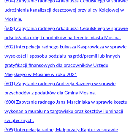
(604) Zapytanie radnego Arkadiusza Cebulskiego w sprawie
udrożnienia kanalizacji deszczowej przy ulicy Kolejowej w
Mosinie.
(603) Zapytania radnego Arkadiusza Cebulskiego w sprawie
odśnieżania dróg i chodników na terenie miasta Mosina.
(602) Interpelacja radnego Łukasza Kasprowicza w sprawie
wysokości i sposobu podziału nagród/premii lub innych
gratyfikacji finansowych dla pracowników Urzędu
Miejskiego w Mosinie w roku 2021
(601) Zapytanie radnego Andrzeja Raźnego w sprawie
przychodów z podatków dla Gminy Mosina.
(600) Zapytanie radnego Jana Marciniaka w sprawie kosztu
wykonania muralu na targowisku oraz kosztów iluminacji
świątecznych.
(599) Interpelacja radnej Małgorzaty Kaptur w sprawie