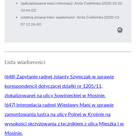
zaakceptowanie treści informacji: Anita Ćwiklińska (2020-10-20
10:44:22)
ostatnią zmianę treści wiadomości: Anita Ćwiklińska (2020-12-
07 12:26:42)
Lista wiadomości
(648) Zapytanie radnej Jolanty Szymczak w sprawie
korespondencji dotyczącej działki nr 1205/11,
zlokalizowanej na ulicy Sowinieckiej w Mosinie.
(647) Interpelacja radnej Wiesławy Mani w sprawie
zamontowania lustra na ulicy Polnej w Krośnie na
wysokości skrzyżowania z łącznikiem z ulicą Mieszka I w
Mosinie.