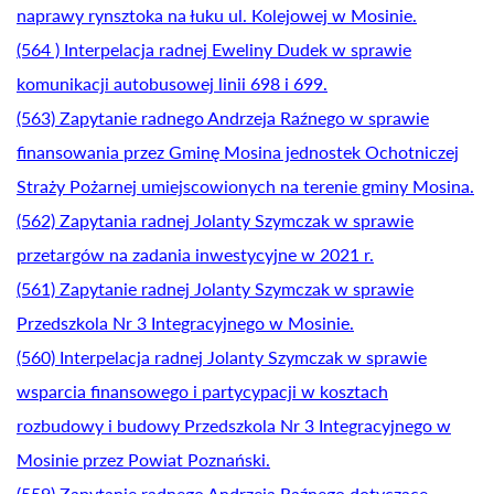
naprawy rynsztoka na łuku ul. Kolejowej w Mosinie.
(564 ) Interpelacja radnej Eweliny Dudek w sprawie
komunikacji autobusowej linii 698 i 699.
(563) Zapytanie radnego Andrzeja Raźnego w sprawie
finansowania przez Gminę Mosina jednostek Ochotniczej
Straży Pożarnej umiejscowionych na terenie gminy Mosina.
(562) Zapytania radnej Jolanty Szymczak w sprawie
przetargów na zadania inwestycyjne w 2021 r.
(561) Zapytanie radnej Jolanty Szymczak w sprawie
Przedszkola Nr 3 Integracyjnego w Mosinie.
(560) Interpelacja radnej Jolanty Szymczak w sprawie
wsparcia finansowego i partycypacji w kosztach
rozbudowy i budowy Przedszkola Nr 3 Integracyjnego w
Mosinie przez Powiat Poznański.
(559) Zapytanie radnego Andrzeja Raźnego dotyczące