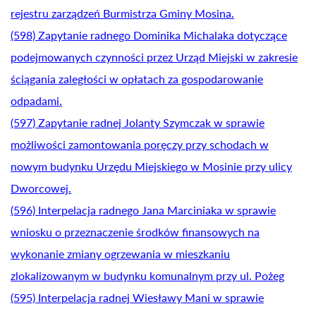
rejestru zarządzeń Burmistrza Gminy Mosina.
(598) Zapytanie radnego Dominika Michalaka dotyczące
podejmowanych czynności przez Urząd Miejski w zakresie
ściągania zaległości w opłatach za gospodarowanie
odpadami.
(597) Zapytanie radnej Jolanty Szymczak w sprawie
możliwości zamontowania poręczy przy schodach w
nowym budynku Urzędu Miejskiego w Mosinie przy ulicy
Dworcowej.
(596) Interpelacja radnego Jana Marciniaka w sprawie
wniosku o przeznaczenie środków finansowych na
wykonanie zmiany ogrzewania w mieszkaniu
zlokalizowanym w budynku komunalnym przy ul. Pożeg
(595) Interpelacja radnej Wiesławy Mani w sprawie