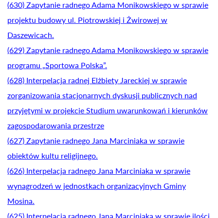
(630) Zapytanie radnego Adama Monikowskiego w sprawie
projektu budowy ul. Piotrowskiej i Żwirowej w
Daszewicach.
(629) Zapytanie radnego Adama Monikowskiego w sprawie
programu „Sportowa Polska”.
(628) Interpelacja radnej Elżbiety Jareckiej w sprawie
zorganizowania stacjonarnych dyskusji publicznych nad
przyjętymi w projekcie Studium uwarunkowań i kierunków
zagospodarowania przestrze
(627) Zapytanie radnego Jana Marciniaka w sprawie
obiektów kultu religijnego.
(626) Interpelacja radnego Jana Marciniaka w sprawie
wynagrodzeń w jednostkach organizacyjnych Gminy
Mosina.
(625) Interpelacja radnego Jana Marciniaka w sprawie ilości