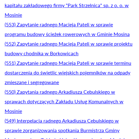
kapitału zakładowego firmy "Park Strzelnica" sp. z o. o. w
Mosinie
(553) Zapytanie radnego Macieja Pateli w sprawie
programu budowy ścieżek rowerowych w Gminie Mosina
(552) Zapytanie radnego Macieja Pateli w sprawie projektu
budowy chodnika w Borkowicach
(551) Zapytanie radnego Macieja Pateli w sprawie terminu
dostarczenia do świetlic wiejskich pojemników na odpady
zmieszane i segregowane
(550) Zapytania radnego Arkadiusza Cebulskiego w
sprawach dotyczących Zakładu Usług Komunalnych w
Mosinie
(549) Interpelacja radnego Arkadiusza Cebulskiego w
sprawie zorganizowania spotkania Burmistrza Gminy