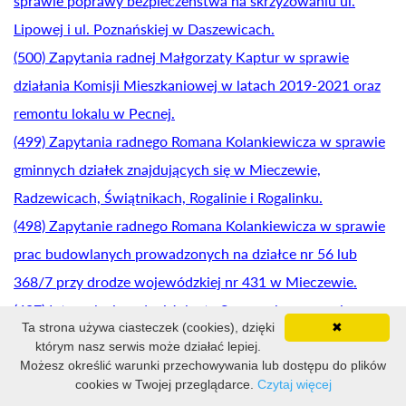
sprawie poprawy bezpieczeństwa na skrzyżowaniu ul.
Lipowej i ul. Poznańskiej w Daszewicach.
(500) Zapytania radnej Małgorzaty Kaptur w sprawie
działania Komisji Mieszkaniowej w latach 2019-2021 oraz
remontu lokalu w Pecnej.
(499) Zapytania radnego Romana Kolankiewicza w sprawie
gminnych działek znajdujących się w Mieczewie,
Radzewicach, Świątnikach, Rogalinie i Rogalinku.
(498) Zapytanie radnego Romana Kolankiewicza w sprawie
prac budowlanych prowadzonych na działce nr 56 lub
368/7 przy drodze wojewódzkiej nr 431 w Mieczewie.
(497) Interpelacja radnej Jolanty Szymczak w sprawie
Ta strona używa ciasteczek (cookies), dzięki
✖
udostępnienia umowy zawartej pomiędzy Prezesem Spółki
którym nasz serwis może działać lepiej.
"Park Strzelnica" a Gminą Mosina.
Możesz określić warunki przechowywania lub dostępu do plików
cookies w Twojej przeglądarce.
Czytaj więcej
(496) Interpelacja radnej Jolanty Szymczak w sprawie