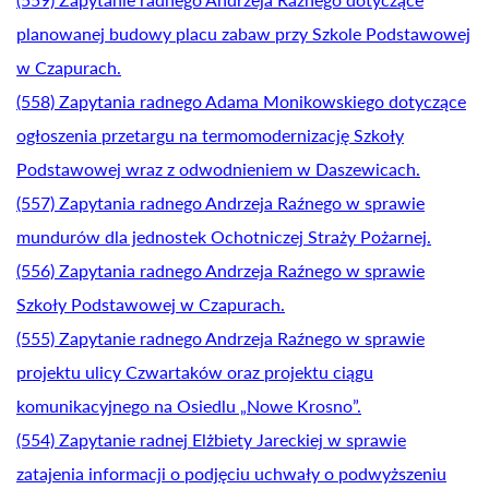
planowanej budowy placu zabaw przy Szkole Podstawowej
w Czapurach.
(558) Zapytania radnego Adama Monikowskiego dotyczące
ogłoszenia przetargu na termomodernizację Szkoły
Podstawowej wraz z odwodnieniem w Daszewicach.
(557) Zapytania radnego Andrzeja Raźnego w sprawie
mundurów dla jednostek Ochotniczej Straży Pożarnej.
(556) Zapytania radnego Andrzeja Raźnego w sprawie
Szkoły Podstawowej w Czapurach.
(555) Zapytanie radnego Andrzeja Raźnego w sprawie
projektu ulicy Czwartaków oraz projektu ciągu
komunikacyjnego na Osiedlu „Nowe Krosno”.
(554) Zapytanie radnej Elżbiety Jareckiej w sprawie
zatajenia informacji o podjęciu uchwały o podwyższeniu