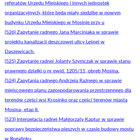
referatów Urzędu Miejskiego i innych jednostek
organizacyjnych, które będą miały siedzibę w nowym
budynku Urzędu Miejskiego w Mosinie przy u
(526) Zapytanie radnego Jana Marciniaka w sprawie
projektu kanalizacji deszczowej ulicy Leśnej w
Daszewicach.
(525) Zapytanie radnej Jolanty Szymczak w sprawie stanu
prawnego działki o nr ewid. 1205/11, obręb Mosina.
(524) Zapytania radnego Andrzeja Raźnego w sprawie
miejscowego planu zagospodarowania przestrzennego dla
terenów części wsi Krosinko oraz części terenów miasta
Mosina- etap II.
(523) Interpelacja radnej Małgorzaty Kaptur w sprawie
poprawy bezpieczeństwa pieszych w czasie budowy mostu
w Rogalinku.