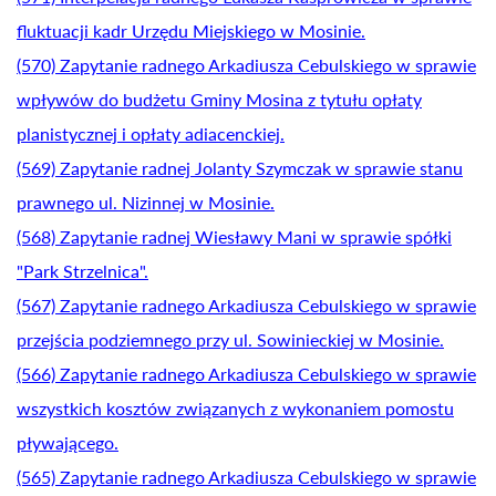
fluktuacji kadr Urzędu Miejskiego w Mosinie.
(570) Zapytanie radnego Arkadiusza Cebulskiego w sprawie
wpływów do budżetu Gminy Mosina z tytułu opłaty
planistycznej i opłaty adiacenckiej.
(569) Zapytanie radnej Jolanty Szymczak w sprawie stanu
prawnego ul. Nizinnej w Mosinie.
(568) Zapytanie radnej Wiesławy Mani w sprawie spółki
"Park Strzelnica".
(567) Zapytanie radnego Arkadiusza Cebulskiego w sprawie
przejścia podziemnego przy ul. Sowinieckiej w Mosinie.
(566) Zapytanie radnego Arkadiusza Cebulskiego w sprawie
wszystkich kosztów związanych z wykonaniem pomostu
pływającego.
(565) Zapytanie radnego Arkadiusza Cebulskiego w sprawie