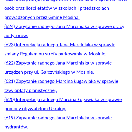
osób oraz ilości etatów w szkołach i przedszkolach
prowadzonych przez Gminę Mosina.
(624) Zapytanie radnego Jana Marciniaka w sprawie pracy
audytorów.
(623) Interpelacja radnego Jana Marciniaka w sprawie
zmiany Regulaminu strefy parkowania w Mosinie.
(622) Zapytanie radnego Jana Marciniaka w sprawie
urządzeń przy ul. Gałczyńskiego w Mosinie.
(621) Zapytanie radnego Marcina Ługawiaka w sprawie
tzw. opłaty planistycznej.
(620) Interpelacja radnego Marcina Ługawiaka w sprawie
pomocy obywatelom Ukrainy.
(619) Zapytanie radnego Jana Marciniaka w sprawie
hydrantów.