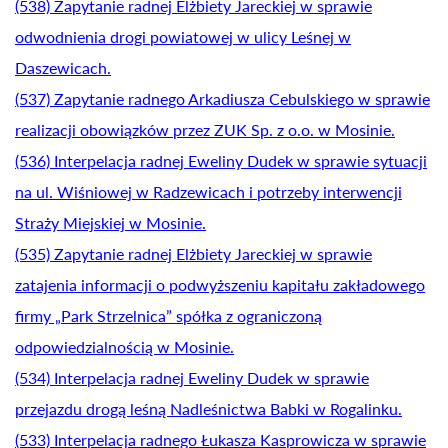
(538) Zapytanie radnej Elżbiety Jareckiej w sprawie
odwodnienia drogi powiatowej w ulicy Leśnej w
Daszewicach.
(537) Zapytanie radnego Arkadiusza Cebulskiego w sprawie
realizacji obowiązków przez ZUK Sp. z o.o. w Mosinie.
(536) Interpelacja radnej Eweliny Dudek w sprawie sytuacji
na ul. Wiśniowej w Radzewicach i potrzeby interwencji
Straży Miejskiej w Mosinie.
(535) Zapytanie radnej Elżbiety Jareckiej w sprawie
zatajenia informacji o podwyższeniu kapitału zakładowego
firmy „Park Strzelnica” spółka z ograniczoną
odpowiedzialnością w Mosinie.
(534) Interpelacja radnej Eweliny Dudek w sprawie
przejazdu drogą leśną Nadleśnictwa Babki w Rogalinku.
(533) Interpelacja radnego Łukasza Kasprowicza w sprawie