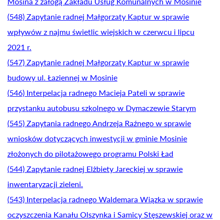
Mosina z załogą Zakładu Usług Komunalnych w Mosinie
(548) Zapytanie radnej Małgorzaty Kaptur w sprawie
wpływów z najmu świetlic wiejskich w czerwcu i lipcu
2021 r.
(547) Zapytanie radnej Małgorzaty Kaptur w sprawie
budowy ul. Łaziennej w Mosinie
(546) Interpelacja radnego Macieja Pateli w sprawie
przystanku autobusu szkolnego w Dymaczewie Starym
(545) Zapytania radnego Andrzeja Raźnego w sprawie
wniosków dotyczących inwestycji w gminie Mosinie
złożonych do pilotażowego programu Polski Ład
(544) Zapytanie radnej Elżbiety Jareckiej w sprawie
inwentaryzacji zieleni.
(543) Interpelacja radnego Waldemara Wiązka w sprawie
oczyszczenia Kanału Olszynka i Samicy Stęszewskiej oraz w