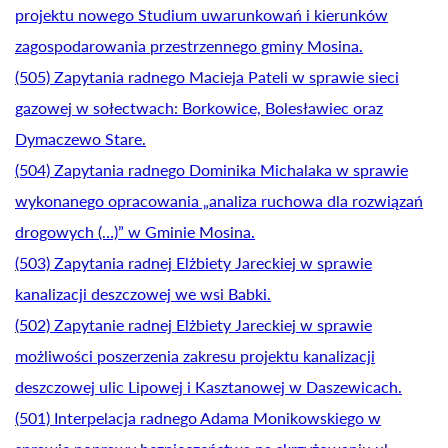
projektu nowego Studium uwarunkowań i kierunków
zagospodarowania przestrzennego gminy Mosina.
(505) Zapytania radnego Macieja Pateli w sprawie sieci
gazowej w sołectwach: Borkowice, Bolesławiec oraz
Dymaczewo Stare.
(504) Zapytania radnego Dominika Michalaka w sprawie
wykonanego opracowania „analiza ruchowa dla rozwiązań
drogowych (…)” w Gminie Mosina.
(503) Zapytania radnej Elżbiety Jareckiej w sprawie
kanalizacji deszczowej we wsi Babki.
(502) Zapytanie radnej Elżbiety Jareckiej w sprawie
możliwości poszerzenia zakresu projektu kanalizacji
deszczowej ulic Lipowej i Kasztanowej w Daszewicach.
(501) Interpelacja radnego Adama Monikowskiego w