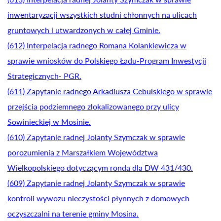
inwentaryzacji wszystkich studni chłonnych na ulicach
gruntowych i utwardzonych w całej Gminie.
(612) Interpelacja radnego Romana Kolankiewicza w
sprawie wniosków do Polskiego Ładu-Program Inwestycji
Strategicznych- PGR.
(611) Zapytanie radnego Arkadiusza Cebulskiego w sprawie
przejścia podziemnego zlokalizowanego przy ulicy
Sowinieckiej w Mosinie.
(610) Zapytanie radnej Jolanty Szymczak w sprawie
porozumienia z Marszałkiem Województwa
Wielkopolskiego dotyczącym ronda dla DW 431/430.
(609) Zapytanie radnej Jolanty Szymczak w sprawie
kontroli wywozu nieczystości płynnych z domowych
oczyszczalni na terenie gminy Mosina.