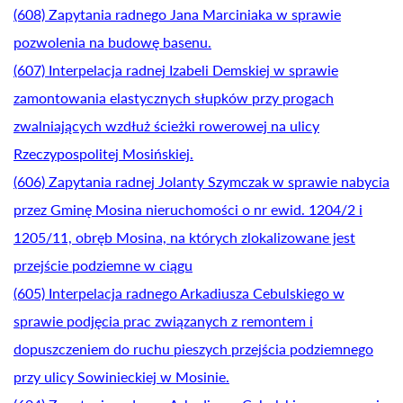
(608) Zapytania radnego Jana Marciniaka w sprawie
pozwolenia na budowę basenu.
(607) Interpelacja radnej Izabeli Demskiej w sprawie
zamontowania elastycznych słupków przy progach
zwalniających wzdłuż ścieżki rowerowej na ulicy
Rzeczypospolitej Mosińskiej.
(606) Zapytania radnej Jolanty Szymczak w sprawie nabycia
przez Gminę Mosina nieruchomości o nr ewid. 1204/2 i
1205/11, obręb Mosina, na których zlokalizowane jest
przejście podziemne w ciągu
(605) Interpelacja radnego Arkadiusza Cebulskiego w
sprawie podjęcia prac związanych z remontem i
dopuszczeniem do ruchu pieszych przejścia podziemnego
przy ulicy Sowinieckiej w Mosinie.