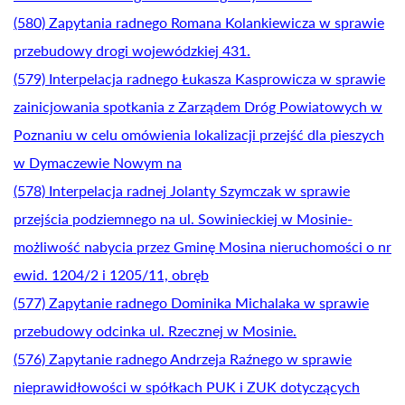
(580) Zapytania radnego Romana Kolankiewicza w sprawie
przebudowy drogi wojewódzkiej 431.
(579) Interpelacja radnego Łukasza Kasprowicza w sprawie
zainicjowania spotkania z Zarządem Dróg Powiatowych w
Poznaniu w celu omówienia lokalizacji przejść dla pieszych
w Dymaczewie Nowym na
(578) Interpelacja radnej Jolanty Szymczak w sprawie
przejścia podziemnego na ul. Sowinieckiej w Mosinie-
możliwość nabycia przez Gminę Mosina nieruchomości o nr
ewid. 1204/2 i 1205/11, obręb
(577) Zapytanie radnego Dominika Michalaka w sprawie
przebudowy odcinka ul. Rzecznej w Mosinie.
(576) Zapytanie radnego Andrzeja Raźnego w sprawie
nieprawidłowości w spółkach PUK i ZUK dotyczących