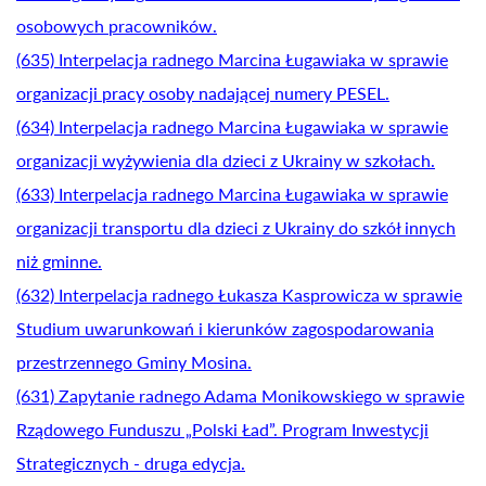
osobowych pracowników.
(635) Interpelacja radnego Marcina Ługawiaka w sprawie
organizacji pracy osoby nadającej numery PESEL.
(634) Interpelacja radnego Marcina Ługawiaka w sprawie
organizacji wyżywienia dla dzieci z Ukrainy w szkołach.
(633) Interpelacja radnego Marcina Ługawiaka w sprawie
organizacji transportu dla dzieci z Ukrainy do szkół innych
niż gminne.
(632) Interpelacja radnego Łukasza Kasprowicza w sprawie
Studium uwarunkowań i kierunków zagospodarowania
przestrzennego Gminy Mosina.
(631) Zapytanie radnego Adama Monikowskiego w sprawie
Rządowego Funduszu „Polski Ład”. Program Inwestycji
Strategicznych - druga edycja.