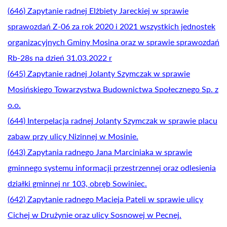
(646) Zapytanie radnej Elżbiety Jareckiej w sprawie
sprawozdań Z-06 za rok 2020 i 2021 wszystkich jednostek
organizacyjnych Gminy Mosina oraz w sprawie sprawozdań
Rb-28s na dzień 31.03.2022 r
(645) Zapytanie radnej Jolanty Szymczak w sprawie
Mosińskiego Towarzystwa Budownictwa Społecznego Sp. z
o.o.
(644) Interpelacja radnej Jolanty Szymczak w sprawie placu
zabaw przy ulicy Nizinnej w Mosinie.
(643) Zapytania radnego Jana Marciniaka w sprawie
gminnego systemu informacji przestrzennej oraz odlesienia
działki gminnej nr 103, obręb Sowiniec.
(642) Zapytanie radnego Macieja Pateli w sprawie ulicy
Cichej w Drużynie oraz ulicy Sosnowej w Pecnej.