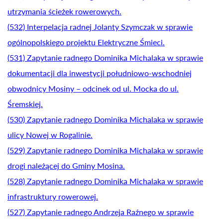
utrzymania ścieżek rowerowych.
(532) Interpelacja radnej Jolanty Szymczak w sprawie
ogólnopolskiego projektu Elektryczne Śmieci.
(531) Zapytanie radnego Dominika Michalaka w sprawie
dokumentacji dla inwestycji południowo-wschodniej
obwodnicy Mosiny – odcinek od ul. Mocka do ul.
Śremskiej.
(530) Zapytanie radnego Dominika Michalaka w sprawie
ulicy Nowej w Rogalinie.
(529) Zapytanie radnego Dominika Michalaka w sprawie
drogi należącej do Gminy Mosina.
(528) Zapytanie radnego Dominika Michalaka w sprawie
infrastruktury rowerowej.
(527) Zapytanie radnego Andrzeja Raźnego w sprawie