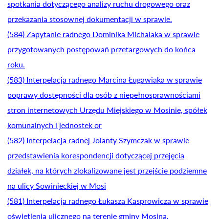
spotkania dotyczącego analizy ruchu drogowego oraz
przekazania stosownej dokumentacji w sprawie.
(584) Zapytanie radnego Dominika Michalaka w sprawie
przygotowanych postępowań przetargowych do końca
roku.
(583) Interpelacja radnego Marcina Ługawiaka w sprawie
poprawy dostępności dla osób z niepełnosprawnościami
stron internetowych Urzędu Miejskiego w Mosinie, spółek
komunalnych i jednostek or
(582) Interpelacja radnej Jolanty Szymczak w sprawie
przedstawienia korespondencji dotyczącej przejęcia
działek, na których zlokalizowane jest przejście podziemne
na ulicy Sowinieckiej w Mosi
(581) Interpelacja radnego Łukasza Kasprowicza w sprawie
oświetlenia ulicznego na terenie gminy Mosina.