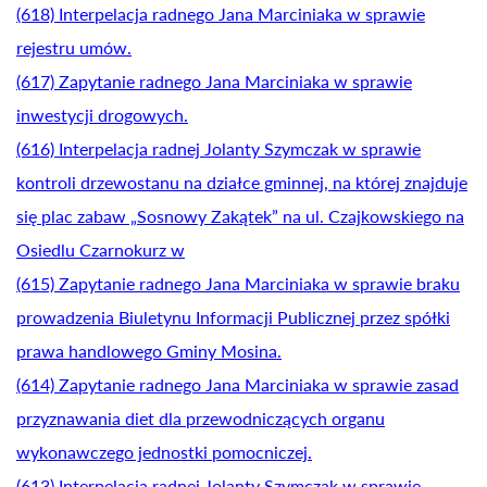
(618) Interpelacja radnego Jana Marciniaka w sprawie
rejestru umów.
(617) Zapytanie radnego Jana Marciniaka w sprawie
inwestycji drogowych.
(616) Interpelacja radnej Jolanty Szymczak w sprawie
kontroli drzewostanu na działce gminnej, na której znajduje
się plac zabaw „Sosnowy Zakątek” na ul. Czajkowskiego na
Osiedlu Czarnokurz w
(615) Zapytanie radnego Jana Marciniaka w sprawie braku
prowadzenia Biuletynu Informacji Publicznej przez spółki
prawa handlowego Gminy Mosina.
(614) Zapytanie radnego Jana Marciniaka w sprawie zasad
przyznawania diet dla przewodniczących organu
wykonawczego jednostki pomocniczej.
(613) Interpelacja radnej Jolanty Szymczak w sprawie