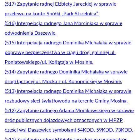
(517) Zapytanie radnej Elżbiety Jareckiej w sprawie
przelewu na konto Spółki „Park Strzelnica”.
(516) Interpelacja radnego Jana Marciniaka w sprawie
odwodnienia Daszewic.
(515) Interpelacja radnego Dominika Michalaka w sprawie
poprawy bezpieczeństwa w ciągu drogi gminnej ul.
Poniatowskiego/ul. Kołłątaja w Mosinie.
(514) Zapytanie radnego Dominika Michalaka w sprawie
drogi łączącej ul. Mocka z ul. Konopnickiej w Mosinie.
(513) Interpelacja radnego Dominika Michalaka w sprawie
rozbudowy sieci światłowodu na terenie Gminy Mosina.
(512) Zapytanie radnego Adama Monikowskiego w sprawie
dróg publicznych dojazdowych oznaczonych w MPZP
części wsi Daszewice symbolami 54KDD, 59KDD, 73KDD.
(511) Zapytanie radnej Elżbiety Jareckiej w sprawie dróg