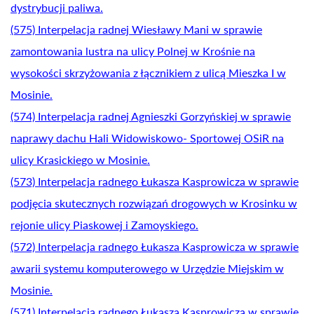
dystrybucji paliwa.
(575) Interpelacja radnej Wiesławy Mani w sprawie
zamontowania lustra na ulicy Polnej w Krośnie na
wysokości skrzyżowania z łącznikiem z ulicą Mieszka I w
Mosinie.
(574) Interpelacja radnej Agnieszki Gorzyńskiej w sprawie
naprawy dachu Hali Widowiskowo- Sportowej OSiR na
ulicy Krasickiego w Mosinie.
(573) Interpelacja radnego Łukasza Kasprowicza w sprawie
podjęcia skutecznych rozwiązań drogowych w Krosinku w
rejonie ulicy Piaskowej i Zamoyskiego.
(572) Interpelacja radnego Łukasza Kasprowicza w sprawie
awarii systemu komputerowego w Urzędzie Miejskim w
Mosinie.
(571) Interpelacja radnego Łukasza Kasprowicza w sprawie