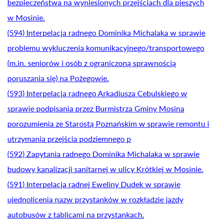
bezpieczeństwa na wyniesionych przejściach dla pieszych
w Mosinie.
(594) Interpelacja radnego Dominika Michalaka w sprawie
problemu wykluczenia komunikacyjnego/transportowego
(m.in. seniorów i osób z ograniczoną sprawnością
poruszania się) na Pożegowie.
(593) Interpelacja radnego Arkadiusza Cebulskiego w
sprawie podpisania przez Burmistrza Gminy Mosina
porozumienia ze Starostą Poznańskim w sprawie remontu i
utrzymania przejścia podziemnego p
(592) Zapytania radnego Dominika Michalaka w sprawie
budowy kanalizacji sanitarnej w ulicy Krótkiej w Mosinie.
(591) Interpelacja radnej Eweliny Dudek w sprawie
ujednolicenia nazw przystanków w rozkładzie jazdy
autobusów z tablicami na przystankach.