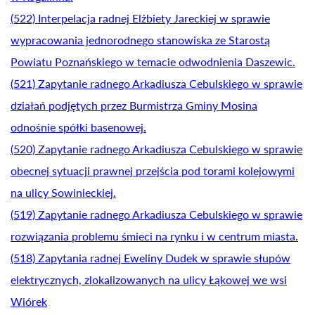
(522) Interpelacja radnej Elżbiety Jareckiej w sprawie
wypracowania jednorodnego stanowiska ze Starostą
Powiatu Poznańskiego w temacie odwodnienia Daszewic.
(521) Zapytanie radnego Arkadiusza Cebulskiego w sprawie
działań podjętych przez Burmistrza Gminy Mosina
odnośnie spółki basenowej.
(520) Zapytanie radnego Arkadiusza Cebulskiego w sprawie
obecnej sytuacji prawnej przejścia pod torami kolejowymi
na ulicy Sowinieckiej.
(519) Zapytanie radnego Arkadiusza Cebulskiego w sprawie
rozwiązania problemu śmieci na rynku i w centrum miasta.
(518) Zapytania radnej Eweliny Dudek w sprawie słupów
elektrycznych, zlokalizowanych na ulicy Łąkowej we wsi
Wiórek