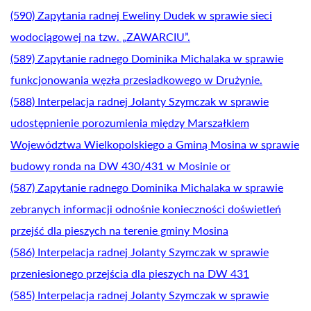
(590) Zapytania radnej Eweliny Dudek w sprawie sieci
wodociągowej na tzw. „ZAWARCIU”.
(589) Zapytanie radnego Dominika Michalaka w sprawie
funkcjonowania węzła przesiadkowego w Drużynie.
(588) Interpelacja radnej Jolanty Szymczak w sprawie
udostępnienie porozumienia między Marszałkiem
Województwa Wielkopolskiego a Gminą Mosina w sprawie
budowy ronda na DW 430/431 w Mosinie or
(587) Zapytanie radnego Dominika Michalaka w sprawie
zebranych informacji odnośnie konieczności doświetleń
przejść dla pieszych na terenie gminy Mosina
(586) Interpelacja radnej Jolanty Szymczak w sprawie
przeniesionego przejścia dla pieszych na DW 431
(585) Interpelacja radnej Jolanty Szymczak w sprawie