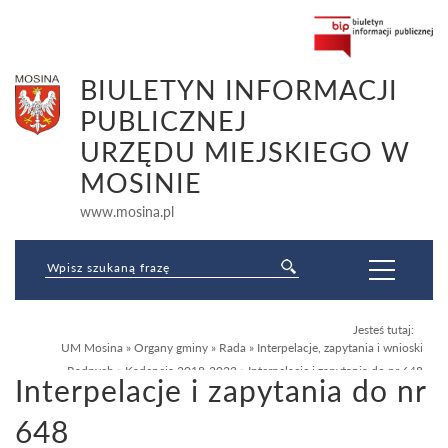
BIULETYN INFORMACJI
PUBLICZNEJ
URZĘDU MIEJSKIEGO W
MOSINIE
www.mosina.pl
Jesteś tutaj:
UM Mosina
»
Organy gminy
»
Rada
»
Interpelacje, zapytania i wnioski
Radnych
»
Kadencja 2018-2023
»
Interpelacje i zapytania do nr 648
Interpelacje i zapytania do nr
648