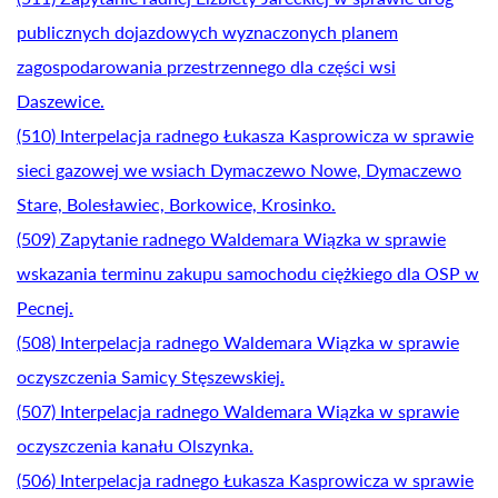
publicznych dojazdowych wyznaczonych planem
zagospodarowania przestrzennego dla części wsi
Daszewice.
(510) Interpelacja radnego Łukasza Kasprowicza w sprawie
sieci gazowej we wsiach Dymaczewo Nowe, Dymaczewo
Stare, Bolesławiec, Borkowice, Krosinko.
(509) Zapytanie radnego Waldemara Wiązka w sprawie
wskazania terminu zakupu samochodu ciężkiego dla OSP w
Pecnej.
(508) Interpelacja radnego Waldemara Wiązka w sprawie
oczyszczenia Samicy Stęszewskiej.
(507) Interpelacja radnego Waldemara Wiązka w sprawie
oczyszczenia kanału Olszynka.
(506) Interpelacja radnego Łukasza Kasprowicza w sprawie