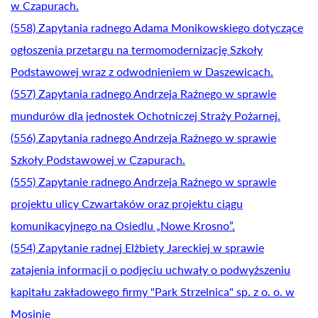
w Czapurach.
(558) Zapytania radnego Adama Monikowskiego dotyczące
ogłoszenia przetargu na termomodernizację Szkoły
Podstawowej wraz z odwodnieniem w Daszewicach.
(557) Zapytania radnego Andrzeja Raźnego w sprawie
mundurów dla jednostek Ochotniczej Straży Pożarnej.
(556) Zapytania radnego Andrzeja Raźnego w sprawie
Szkoły Podstawowej w Czapurach.
(555) Zapytanie radnego Andrzeja Raźnego w sprawie
projektu ulicy Czwartaków oraz projektu ciągu
komunikacyjnego na Osiedlu „Nowe Krosno”.
(554) Zapytanie radnej Elżbiety Jareckiej w sprawie
zatajenia informacji o podjęciu uchwały o podwyższeniu
kapitału zakładowego firmy "Park Strzelnica" sp. z o. o. w
Mosinie