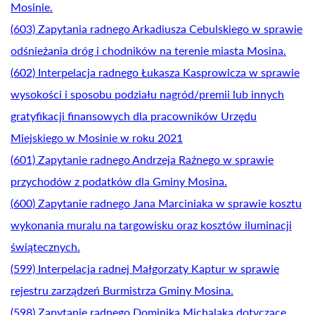
Mosinie.
(603) Zapytania radnego Arkadiusza Cebulskiego w sprawie
odśnieżania dróg i chodników na terenie miasta Mosina.
(602) Interpelacja radnego Łukasza Kasprowicza w sprawie
wysokości i sposobu podziału nagród/premii lub innych
gratyfikacji finansowych dla pracowników Urzędu
Miejskiego w Mosinie w roku 2021
(601) Zapytanie radnego Andrzeja Raźnego w sprawie
przychodów z podatków dla Gminy Mosina.
(600) Zapytanie radnego Jana Marciniaka w sprawie kosztu
wykonania muralu na targowisku oraz kosztów iluminacji
świątecznych.
(599) Interpelacja radnej Małgorzaty Kaptur w sprawie
rejestru zarządzeń Burmistrza Gminy Mosina.
(598) Zapytanie radnego Dominika Michalaka dotyczące