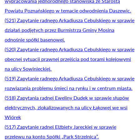
wypracowania jednorodnego stanowiska ze Starostą
Powiatu Poznańskiego w temacie odwodnienia Daszewic.
(521) Zapytanie radnego Arkadiusza Cebulskiego w sprawie
działań podjętych przez Burmistrza Gminy Mosina
odnośnie spółki basenowej.
(520) Zapytanie radnego Arkadiusza Cebulskiego w sprawie
obecnej sytuacji prawnej przejścia pod torami kolejowymi
na ulicy Sowinieckiej.
(519) Zapytanie radnego Arkadiusza Cebulskiego w sprawie
rozwiązania problemu śmieci na rynku i w centrum miasta.
(518) Zapytania radnej Eweliny Dudek w sprawie słupów
elektrycznych, zlokalizowanych na ulicy Łąkowej we wsi
Wiórek
(517) Zapytanie radnej Elżbiety Jareckiej w sprawie
przelewu na konto Spółki „Park Strzelnica”.