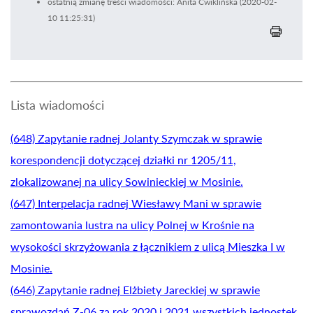
ostatnią zmianę treści wiadomości: Anita Ćwiklińska (2020-02-
10 11:25:31)
Lista wiadomości
(648) Zapytanie radnej Jolanty Szymczak w sprawie
korespondencji dotyczącej działki nr 1205/11,
zlokalizowanej na ulicy Sowinieckiej w Mosinie.
(647) Interpelacja radnej Wiesławy Mani w sprawie
zamontowania lustra na ulicy Polnej w Krośnie na
wysokości skrzyżowania z łącznikiem z ulicą Mieszka I w
Mosinie.
(646) Zapytanie radnej Elżbiety Jareckiej w sprawie
sprawozdań Z-06 za rok 2020 i 2021 wszystkich jednostek