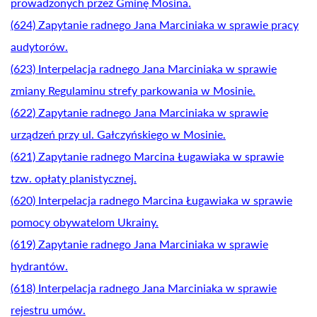
prowadzonych przez Gminę Mosina.
(624) Zapytanie radnego Jana Marciniaka w sprawie pracy
audytorów.
(623) Interpelacja radnego Jana Marciniaka w sprawie
zmiany Regulaminu strefy parkowania w Mosinie.
(622) Zapytanie radnego Jana Marciniaka w sprawie
urządzeń przy ul. Gałczyńskiego w Mosinie.
(621) Zapytanie radnego Marcina Ługawiaka w sprawie
tzw. opłaty planistycznej.
(620) Interpelacja radnego Marcina Ługawiaka w sprawie
pomocy obywatelom Ukrainy.
(619) Zapytanie radnego Jana Marciniaka w sprawie
hydrantów.
(618) Interpelacja radnego Jana Marciniaka w sprawie
rejestru umów.