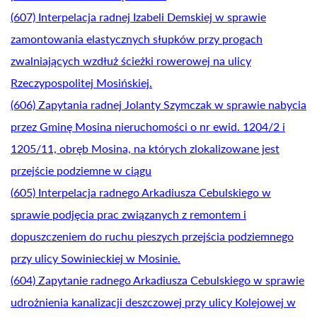
(607) Interpelacja radnej Izabeli Demskiej w sprawie
zamontowania elastycznych słupków przy progach
zwalniających wzdłuż ścieżki rowerowej na ulicy
Rzeczypospolitej Mosińskiej.
(606) Zapytania radnej Jolanty Szymczak w sprawie nabycia
przez Gminę Mosina nieruchomości o nr ewid. 1204/2 i
1205/11, obręb Mosina, na których zlokalizowane jest
przejście podziemne w ciągu
(605) Interpelacja radnego Arkadiusza Cebulskiego w
sprawie podjęcia prac związanych z remontem i
dopuszczeniem do ruchu pieszych przejścia podziemnego
przy ulicy Sowinieckiej w Mosinie.
(604) Zapytanie radnego Arkadiusza Cebulskiego w sprawie
udrożnienia kanalizacji deszczowej przy ulicy Kolejowej w