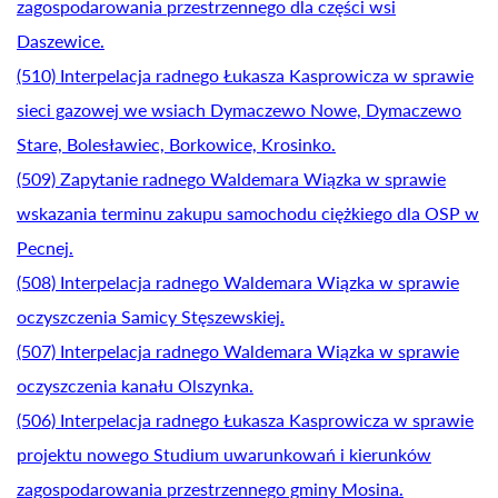
zagospodarowania przestrzennego dla części wsi
Daszewice.
(510) Interpelacja radnego Łukasza Kasprowicza w sprawie
sieci gazowej we wsiach Dymaczewo Nowe, Dymaczewo
Stare, Bolesławiec, Borkowice, Krosinko.
(509) Zapytanie radnego Waldemara Wiązka w sprawie
wskazania terminu zakupu samochodu ciężkiego dla OSP w
Pecnej.
(508) Interpelacja radnego Waldemara Wiązka w sprawie
oczyszczenia Samicy Stęszewskiej.
(507) Interpelacja radnego Waldemara Wiązka w sprawie
oczyszczenia kanału Olszynka.
(506) Interpelacja radnego Łukasza Kasprowicza w sprawie
projektu nowego Studium uwarunkowań i kierunków
zagospodarowania przestrzennego gminy Mosina.