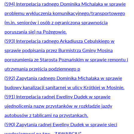
(594) Interpelacja radnego Dominika Michalaka w sprawie
problemu wykluczenia komunikacyjnego/transportowego
(m.in. seniorów i osób z ograniczoną sprawnością
poruszania się) na Pożegowie.
(593) Interpelacja radnego Arkadiusza Cebulskiego w
sprawie podpisania przez Burmistrza Gminy Mosina
porozumienia ze Starostą Poznańskim w sprawie remontu i
utrzymania przejścia podziemnego p
(592) Zapytania radnego Dominika Michalaka w sprawie
budowy kanalizacji sanitarnej w ulicy Krótkiej w Mosinie.
(591) Interpelacja radnej Eweliny Dudek w sprawie
ujednolicenia nazw przystanków w rozkładzie jazdy
autobusów z tablicami na przystankach.
(590) Zapytania radnej Eweliny Dudek w sprawie sieci
wodociągowej na tzw. „ZAWARCIU”.