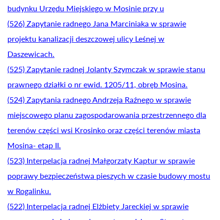
budynku Urzędu Miejskiego w Mosinie przy u
(526) Zapytanie radnego Jana Marciniaka w sprawie
projektu kanalizacji deszczowej ulicy Leśnej w
Daszewicach.
(525) Zapytanie radnej Jolanty Szymczak w sprawie stanu
prawnego działki o nr ewid. 1205/11, obręb Mosina.
(524) Zapytania radnego Andrzeja Raźnego w sprawie
miejscowego planu zagospodarowania przestrzennego dla
terenów części wsi Krosinko oraz części terenów miasta
Mosina- etap II.
(523) Interpelacja radnej Małgorzaty Kaptur w sprawie
poprawy bezpieczeństwa pieszych w czasie budowy mostu
w Rogalinku.
(522) Interpelacja radnej Elżbiety Jareckiej w sprawie