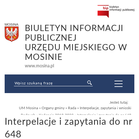
BIULETYN INFORMACJI
PUBLICZNEJ
URZĘDU MIEJSKIEGO W
MOSINIE
www.mosina.pl
Jesteś tutaj:
UM Mosina
»
Organy gminy
»
Rada
»
Interpelacje, zapytania i wnioski
Radnych
»
Kadencja 2018-2023
»
Interpelacje i zapytania do nr 648
Interpelacje i zapytania do nr
648