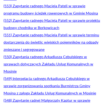
(553) Zapytanie radnego Macieja Pateli w sprawie
programu budowy ścieżek rowerowych w Gminie Mosina
(552) Zapytanie radnego Macieja Pateli w sprawie projektu
budowy chodnika w Borkowicach
(551) Zapytanie radnego Macieja Pateli w sprawie terminu
dostarczenia do świetlic wiejskich pojemników na odpady
zmieszane i segregowane
(550) Zapytania radnego Arkadiusza Cebulskiego w
sprawach dotyczących Zakładu Usług Komunalnych w
Mosinie
(549) Interpelacja radnego Arkadiusza Cebulskiego w
sprawie zorganizowania spotkania Burmistrza Gminy
Mosina z załogą Zakładu Usług Komunalnych w Mosinie
(548) Zapytanie radnej Małgorzaty Kaptur w sprawie