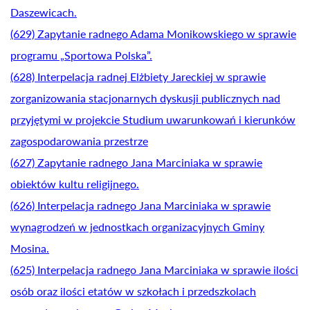
Daszewicach.
(629) Zapytanie radnego Adama Monikowskiego w sprawie
programu „Sportowa Polska”.
(628) Interpelacja radnej Elżbiety Jareckiej w sprawie
zorganizowania stacjonarnych dyskusji publicznych nad
przyjętymi w projekcie Studium uwarunkowań i kierunków
zagospodarowania przestrze
(627) Zapytanie radnego Jana Marciniaka w sprawie
obiektów kultu religijnego.
(626) Interpelacja radnego Jana Marciniaka w sprawie
wynagrodzeń w jednostkach organizacyjnych Gminy
Mosina.
(625) Interpelacja radnego Jana Marciniaka w sprawie ilości
osób oraz ilości etatów w szkołach i przedszkolach