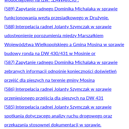
(589) Zapytanie radnego Dominika Michalaka w sprawie
funkcjonowania węzła przesiadkowego w Drużynie.
(588) Interpelacja radnej Jolanty Szymczak w sprawie
udostępnienie porozumienia między Marszałkiem
Województwa Wielkopolskiego a Gminą Mosina w sprawie
budowy ronda na DW 430/431 w Mosinie or
(587) Zapytanie radnego Dominika Michalaka w sprawie
zebranych informacji odnośnie konieczności doświetleń
przejść dla pieszych na terenie gminy Mosina
(586) Interpelacja radnej Jolanty Szymczak w sprawie
przeniesionego przejścia dla pieszych na DW 431
(585) Interpelacja radnej Jolanty Szymczak w sprawie
spotkania dotyczącego analizy ruchu drogowego oraz
przekazania stosownej dokumentacji w sprawie.