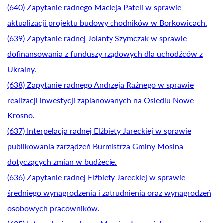
(640) Zapytanie radnego Macieja Pateli w sprawie
aktualizacji projektu budowy chodników w Borkowicach.
(639) Zapytanie radnej Jolanty Szymczak w sprawie
dofinansowania z funduszy rządowych dla uchodźców z
Ukrainy.
(638) Zapytanie radnego Andrzeja Raźnego w sprawie
realizacji inwestycji zaplanowanych na Osiedlu Nowe
Krosno.
(637) Interpelacja radnej Elżbiety Jareckiej w sprawie
publikowania zarządzeń Burmistrza Gminy Mosina
dotyczących zmian w budżecie.
(636) Zapytanie radnej Elżbiety Jareckiej w sprawie
średniego wynagrodzenia i zatrudnienia oraz wynagrodzeń
osobowych pracowników.