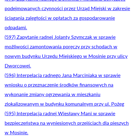
podejmowanych czynności przez Urząd Miejski w zakresie
ściągania zaległości w opłatach za gospodarowanie
odpadami.
(597) Zapytanie radnej Jolanty Szymczak w sprawie
możliwości zamontowania poręczy przy schodach w
nowym budynku Urzędu Miejskiego w Mosinie przy ulicy
Dworcowej.
(596) Interpelacja radnego Jana Marciniaka w sprawie
wniosku o przeznaczenie środków finansowych na
wykonanie zmiany ogrzewania w mieszkaniu
zlokalizowanym w budynku komunalnym przy ul. Pożeg
(595) Interpelacja radnej Wiesławy Mani w sprawie
bezpieczeństwa na wyniesionych przejściach dla pieszych
w Mosinie.