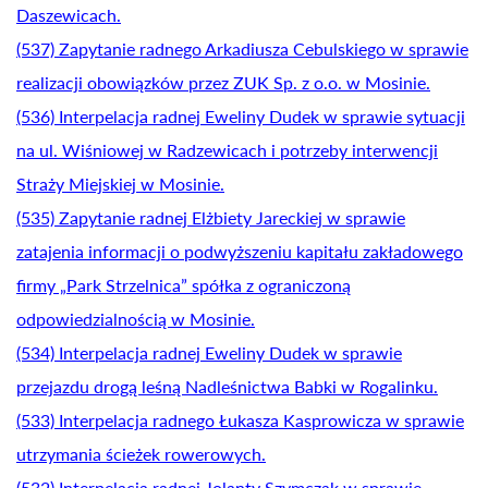
Daszewicach.
(537) Zapytanie radnego Arkadiusza Cebulskiego w sprawie
realizacji obowiązków przez ZUK Sp. z o.o. w Mosinie.
(536) Interpelacja radnej Eweliny Dudek w sprawie sytuacji
na ul. Wiśniowej w Radzewicach i potrzeby interwencji
Straży Miejskiej w Mosinie.
(535) Zapytanie radnej Elżbiety Jareckiej w sprawie
zatajenia informacji o podwyższeniu kapitału zakładowego
firmy „Park Strzelnica” spółka z ograniczoną
odpowiedzialnością w Mosinie.
(534) Interpelacja radnej Eweliny Dudek w sprawie
przejazdu drogą leśną Nadleśnictwa Babki w Rogalinku.
(533) Interpelacja radnego Łukasza Kasprowicza w sprawie
utrzymania ścieżek rowerowych.
(532) Interpelacja radnej Jolanty Szymczak w sprawie