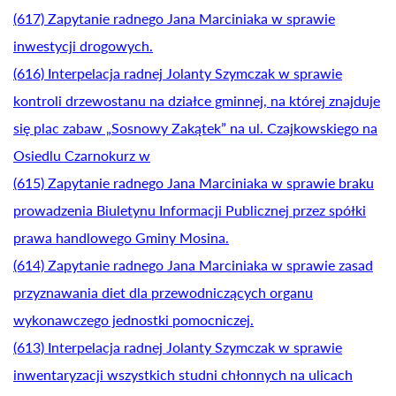
(617) Zapytanie radnego Jana Marciniaka w sprawie
inwestycji drogowych.
(616) Interpelacja radnej Jolanty Szymczak w sprawie
kontroli drzewostanu na działce gminnej, na której znajduje
się plac zabaw „Sosnowy Zakątek” na ul. Czajkowskiego na
Osiedlu Czarnokurz w
(615) Zapytanie radnego Jana Marciniaka w sprawie braku
prowadzenia Biuletynu Informacji Publicznej przez spółki
prawa handlowego Gminy Mosina.
(614) Zapytanie radnego Jana Marciniaka w sprawie zasad
przyznawania diet dla przewodniczących organu
wykonawczego jednostki pomocniczej.
(613) Interpelacja radnej Jolanty Szymczak w sprawie
inwentaryzacji wszystkich studni chłonnych na ulicach