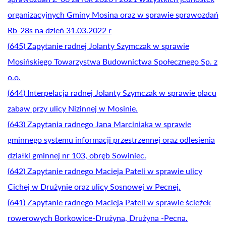
organizacyjnych Gminy Mosina oraz w sprawie sprawozdań
Rb-28s na dzień 31.03.2022 r
(645) Zapytanie radnej Jolanty Szymczak w sprawie
Mosińskiego Towarzystwa Budownictwa Społecznego Sp. z
o.o.
(644) Interpelacja radnej Jolanty Szymczak w sprawie placu
zabaw przy ulicy Nizinnej w Mosinie.
(643) Zapytania radnego Jana Marciniaka w sprawie
gminnego systemu informacji przestrzennej oraz odlesienia
działki gminnej nr 103, obręb Sowiniec.
(642) Zapytanie radnego Macieja Pateli w sprawie ulicy
Cichej w Drużynie oraz ulicy Sosnowej w Pecnej.
(641) Zapytanie radnego Macieja Pateli w sprawie ścieżek
rowerowych Borkowice-Drużyna, Drużyna -Pecna.