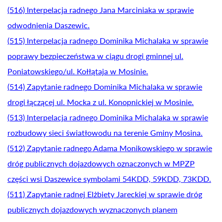
(516) Interpelacja radnego Jana Marciniaka w sprawie
odwodnienia Daszewic.
(515) Interpelacja radnego Dominika Michalaka w sprawie
poprawy bezpieczeństwa w ciągu drogi gminnej ul.
Poniatowskiego/ul. Kołłątaja w Mosinie.
(514) Zapytanie radnego Dominika Michalaka w sprawie
drogi łączącej ul. Mocka z ul. Konopnickiej w Mosinie.
(513) Interpelacja radnego Dominika Michalaka w sprawie
rozbudowy sieci światłowodu na terenie Gminy Mosina.
(512) Zapytanie radnego Adama Monikowskiego w sprawie
dróg publicznych dojazdowych oznaczonych w MPZP
części wsi Daszewice symbolami 54KDD, 59KDD, 73KDD.
(511) Zapytanie radnej Elżbiety Jareckiej w sprawie dróg
publicznych dojazdowych wyznaczonych planem